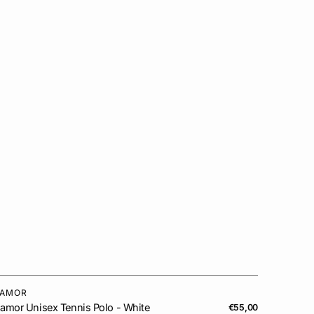
ite
IAMOR
ndor:
amor Unisex Tennis Polo - White
Regular
€55,00