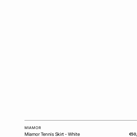
MIAMOR
Vendor:
Miamor Tennis Skirt - White
Regu
€50