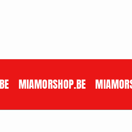
price
BE
MIAMORSHOP.BE
MIAMORS