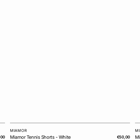
wh
MIAMOR
M
Vendor:
Ve
Miamor Tennis Shorts - White
Mi
lar
,00
Regular
€50,00